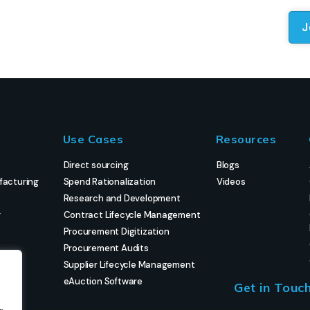
Use Cases
Resources
Direct sourcing
Blogs
facturing
Spend Rationalization
Videos
Research and Development
g
Contract Lifecycle Management
Procurement Digitization
Procurement Audits
Supplier Lifecycle Management
eAuction Software
Get in Touc