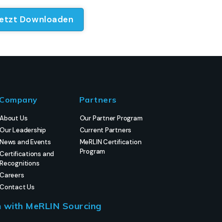
Company
Partners
About Us
Our Partner Program
Our Leadership
Current Partners
News and Events
MeRLIN Certification
Program
Certifications and
Recognitions
Careers
Contact Us
h with MeRLIN Sourcing