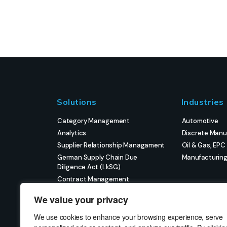
Solutions
Industries
Category Management
Automotive
Analytics
Discrete Manu
Supplier Relationship Managament
Oil & Gas, EPC
German Supply Chain Due
Manufacturin
Diligence Act (LkSG)
Contract Management
eProcurement
We value your privacy
Strategic Sourcing
Strategic Project Management
We use cookies to enhance your browsing experience, serve