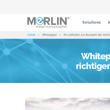
Solutions
I
Home
Whitepaper
Ihr Leitfaden zur Auswahl der rich
Whitepa
richtige