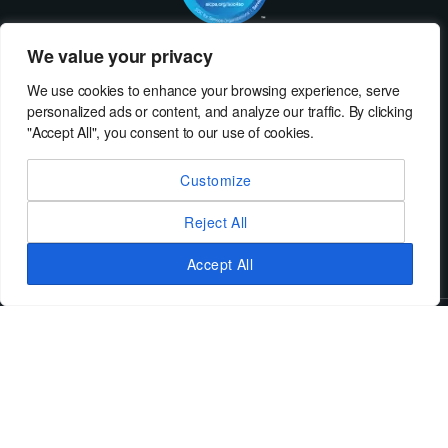
We value your privacy
Nehmen Sie Kontakt mit MeRLIN Sourcing auf
We use cookies to enhance your browsing experience, serve
Wir würden uns freuen, von Ihnen zu hören! Kontaktieren Sie uns, und wir
personalized ads or content, and analyze our traffic. By clicking
erklären Ihnen, wie MeRLIN Sourcing Ihrem Unternehmen helfen kann.
"Accept All", you consent to our use of cookies.
Kontaktieren Sie uns
Customize
Reject All
Accept All
© MeRLIN Sourcing B.V. - All rights reserved
RheinBrücke IT Consulting
Nutzungsbedingungen
Privacy Policy
Service Privacy Policy
Security Policy
Impressum