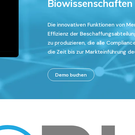
Biowissenschaften
Die innovativen Funktionen von Me
Effizienz der Beschaffungsabteilu
zu produzieren, die alle Complianc
die Zeit bis zur Markteinführung de
Demo buchen