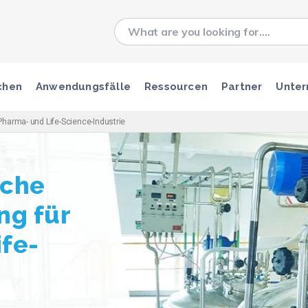
chen
Anwendungsfälle
Ressourcen
Partner
Unte
harma- und Life-Science-Industrie
sche
ng für
ife-