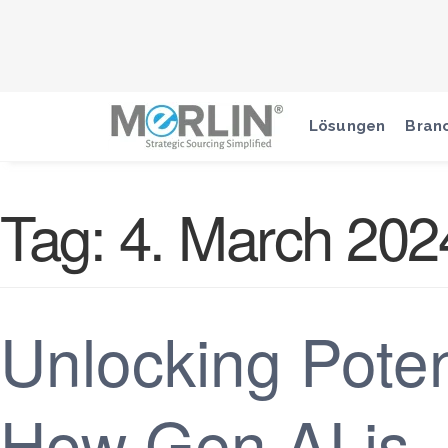
Lösungen
Bran
Tag:
4. March 202
Unlocking Poten
How Gen AI is