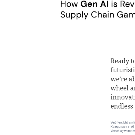
Ready t
futurist
we’re a
wheel an
innovat
endless
Veröffentlicht am
Kategorisiert in
AI
Verschlagwortet m