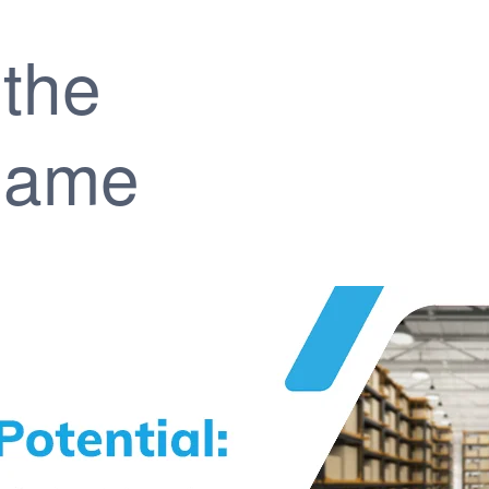
 the
Game