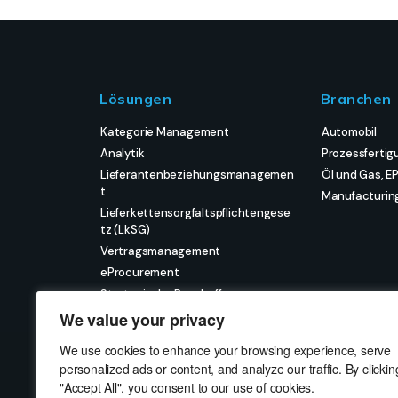
Lösungen
Branchen
Kategorie Management
Automobil
Analytik
Prozessfertig
Lieferantenbeziehungsmanagemen
Öl und Gas, E
t
Manufacturin
Lieferkettensorgfaltspflichtengese
tz (LkSG)
Vertragsmanagement
eProcurement
Strategische Beschaffung
Strategisches Projektmanagement
We value your privacy
We use cookies to enhance your browsing experience, serve
personalized ads or content, and analyze our traffic. By clickin
"Accept All", you consent to our use of cookies.