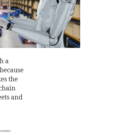
h a
 because
es the
 chain
eets and
novation