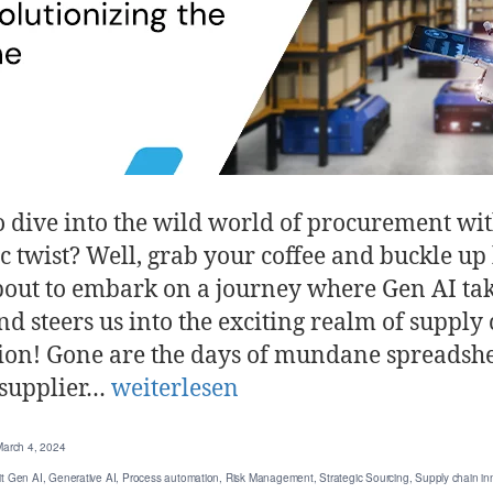
o dive into the wild world of procurement wit
ic twist? Well, grab your coffee and buckle up
bout to embark on a journey where Gen AI tak
d steers us into the exciting realm of supply
ion! Gone are the days of mundane spreadsh
 supplier…
weiterlesen
March 4, 2024
it
Gen AI
,
Generative AI
,
Process automation
,
Risk Management
,
Strategic Sourcing
,
Supply chain in